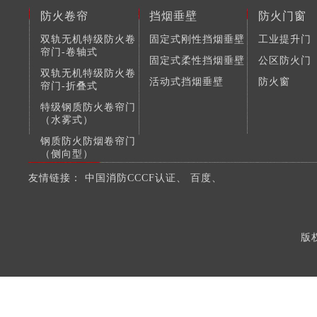
防火卷帘
挡烟垂壁
防火门窗
双轨无机特级防火卷
固定式刚性挡烟垂壁
工业提升门
帘门-卷轴式
固定式柔性挡烟垂壁
公区防火门
双轨无机特级防火卷
活动式挡烟垂壁
防火窗
帘门-折叠式
特级钢质防火卷帘门
（水雾式）
钢质防火防烟卷帘门
（侧向型）
钢质复合防火防烟卷
友情链接：
中国消防CCCF认证
、
百度
、
帘门
版